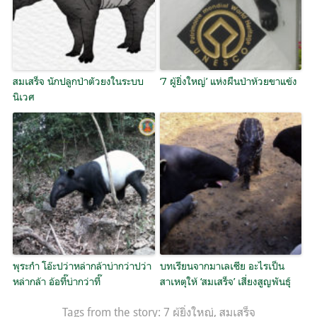
สมเสร็จ นักปลูกป่าตัวยงในระบบ
‘7 ผู้ยิ่งใหญ่’ แห่งผืนป่าห้วยขาแข้ง
นิเวศ
พุระกำ โอ๊ะปว่าหล่ากล้าบ่ากว่าปว่า
บทเรียนจากมาเลเซีย อะไรเป็น
หล่ากล้า อ้อที๊บ่ากว่าที๊
สาเหตุให้ ‘สมเสร็จ’ เสี่ยงสูญพันธุ์
Tags from the story:
7 ผู้ยิ่งใหญ่
,
สมเสร็จ