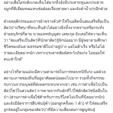
อย่างเสือโคร่งสังเกตเห็นได้ยากทั้งยังมีประสาทหูและประสาท
จมูกที่ดีเยี่ยมทดแทนข้อด้อยเรื่องสายตา และยังดำน้ำเก่งอีกด้วย
ด้วยพฤติกรรมและการอำพรางตัวทำให้ในอดีตนั้นสมเสร็จถือเป็น
สัตว์ป่าปริศนาที่พบเห็นตัวได้อย่างยิ่งทั้งจากพรานหรือกระทั่ง
ฝ่ายอนุรักษ์ก็ตาม นายแพทย์บุญส่ง เลขะกุล ยังเคยให้ความเห็น
ว่า “สมเสร็จเป็นสัตว์ที่นักล่าสัตว์รู้จักน้อยมาก มีผู้พยายามศึกษา
ชีวิตของมันตามธรรมชาติในป่าอยู่บ้าง แต่ไม่สำเร็จ หรือไม่ได้
รายละเอียดมากนัก เพราะประสาทสัมผัสระวังภัยเก่ง ไม่ยอมให้
คนเข้าใกล้”
อย่างไรก็ตามแม้จะมีความสามารถในการหลบหนีที่เก่ง แต่ด้วย
สถานะภาพของถิ่นที่อยู่อาศัยลดน้อยลงไปมาก รวมทั้งกิจกรรม
รบกวนจากมนุษย์ที่ส่งผลกระทบพวกเขา เช่น การล่าเพื่อไปเป็น
สัตว์โชว์ในสวนสัตว์ การตายจากกับดักที่ไว้ใช้ดักสัตว์ชนิดอื่นใน
ป่า (ส่วนการล่าเพื่อใช้สำหรับการบริโภคไม่เป็นที่นิยมมากนัก)
และยังมีอัตราการสืบพันธุ์ต่ำ (ออกลูกครั้งละ 1 ตัว) ทำให้สมเสร็จ
ถูกจัดอยู่ในกลุ่มของสัตว์ป่าที่มีความเสี่ยงต่อการสูญพันธุ์