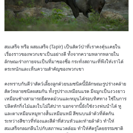
สมเสร็จ หรือ ผสมเสร็จ (Tapir) เป็นสัตว์ป่าที่เราคงคุ้นเคยใน
เรื่องราวของพวกเขาเป็นอย่างดี ทั้งจากความหลากหลายใน
ลักษณะร่างกายจนเป็นที่มาของชื่อ กระทั่งสถานะที่พึงให้เราได้
ตระหนักและเห็นความสำคัญของพวกเขา
คงทราบกันดีว่าสัตว์เลี้ยงลูกด้วยนมชนิดนี้มีลักษณะรูปร่างคล้าย
สัตว์หลายชนิดผสมกัน ทั้งรูปร่างเหมือนแรด มีจมูกเป็นงวงยาว
เหมือนช้างสามารถยืดหดม้วนและหมุนได้รอบทิศทาง ใช้ในการ
ปลิดหักกิ่งไม้และใบไม้ใส่ปาก นอกจากนี้ยังใช้งวงพ่นน้ําได้ หู
และตาเหมือนหมูหางสั้นเหมือนหมี สีขนบนลําตัวที่ตัดกัน
ระหว่างสีขาวที่ท้องและสีดําที่ส่วนหัวและท้ายลําตัว ทําให้
สมเสร็จกลมกลืนไปกับสภาพแวดล้อม ทำให้ศัตรูโดยธรรมชาติ