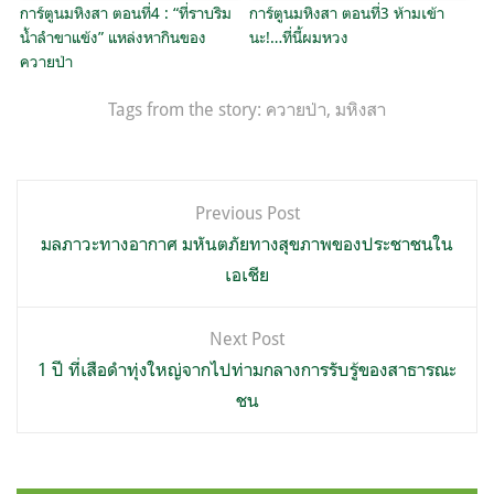
การ์ตูนมหิงสา ตอนที่4 : “ที่ราบริม
การ์ตูนมหิงสา ตอนที่3 ห้ามเข้า
น้ำลำขาแข้ง” แหล่งหากินของ
นะ!…ที่นี้ผมหวง
ควายป่า
Tags from the story:
ควายป่า
,
มหิงสา
แนะแนว
Previous Post
เรื่อง
มลภาวะทางอากาศ มหันตภัยทางสุขภาพของประชาชนใน
เอเชีย
Next Post
1 ปี ที่เสือดำทุ่งใหญ่จากไปท่ามกลางการรับรู้ของสาธารณะ
ชน