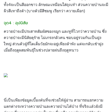
ทั้ง4จะเป็นสีออกขาว ลักษณะเหมือนใส่ถุงเท้า ส่วนควายบ้านจะมี
ผิวสีเทาถึงดำ (บางตัวมีสีชมพู เรียกว่า ควายเผือก)
จุด4 : อุปนิสัย
ควายป่าจะมีประสาทสัมผัสของจมูก และหูที่ไวกว่าควายบ้าน ซึ่ง
ควายป่าจะมีนิสัยดุร้าย ไม่เกรงกลัวคน ชอบอยู่รวมกันเป็นฝูง
ใหญ่ ส่วนตัวผู้ที่โตเต็มวัยมักจะอยู่เพียงลำพัง แต่จะกลับเข้าฝูง
เมื่อถึงฤดูผสมพันธุ์ในช่วงปลายฝนถึงฤดูหนาว
นี่เป็นเพียงข้อมูลเบื้องต้นที่จะช่วยให้ผู้อ่าน สามารถแยกความ
แตกต่างระหว่างควายป่าและควายบ้านได้บ้าง ที่จริงเเล้วยังมี