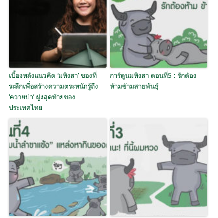
เบื้องหลังแนวคิด ‘มหิงสา’ ของที่
การ์ตูนมหิงสา ตอนที่5 : รักต้อง
ระลึกเพื่อสร้างความตระหนักรู้ถึง
ห้ามข้ามสายพันธุ์
‘ควายป่า’ ฝูงสุดท้ายของ
ประเทศไทย