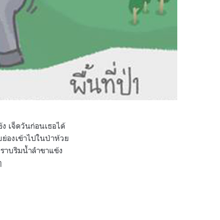
ง เจ็ดวันก่อนเธอได้
บย่องเข้าไปในป่าห้วย
่ราบริมน้ำลำขาแข้ง
ๆ