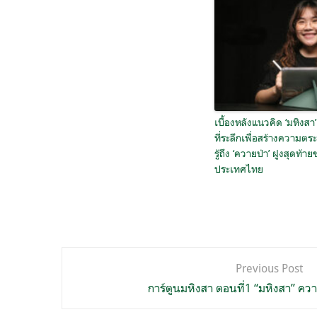
เบื้องหลังแนวคิด ‘มหิงสา
ที่ระลึกเพื่อสร้างความตร
รู้ถึง ‘ควายป่า’ ฝูงสุดท้า
ประเทศไทย
แนะแนว
Previous Post
เรื่อง
การ์ตูนมหิงสา ตอนที่1 “มหิงสา” คว