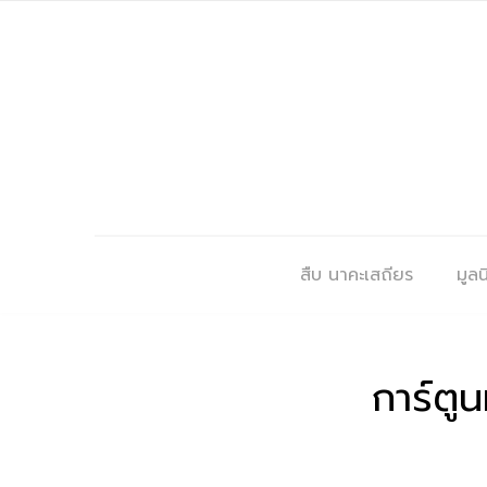
สืบ นาคะเสถียร
มูลนิ
การ์ตูน