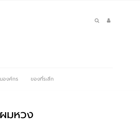
ุนองค์กร
ของที่ระลึก
นี้ผมหวง