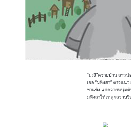
“มะลิ”ควายบ้าน สาวน้
เจอ “มหิงสา” ตรงแนวเ
ขาแข้ง แต่ควายหนุ่มดั
มหิงสาให้เหตุผลว่าบริเว