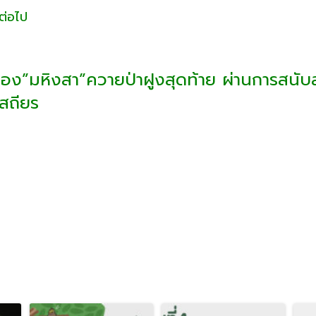
ต่อไป
ของ”มหิงสา”ควายป่าฝูงสุดท้าย ผ่านการสนับส
เสถียร