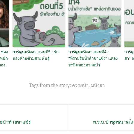
’ ของ
การ์ตูนมหิงสา ตอนที่5 : รัก
การ์ตูนมหิงสา ตอนที่4 :
การ์ต
ะหนัก
ต้องห้ามข้ามสายพันธุ์
“ที่ราบริมน้ำลำขาแข้ง” แหล่ง
สา” 
ยของ
หากินของควายป่า
Tags from the story:
ควายป่า
,
มหิงสา
ายป่าห้วยขาแข้ง
พ.ร.บ.ป่าชุมชน กลไก