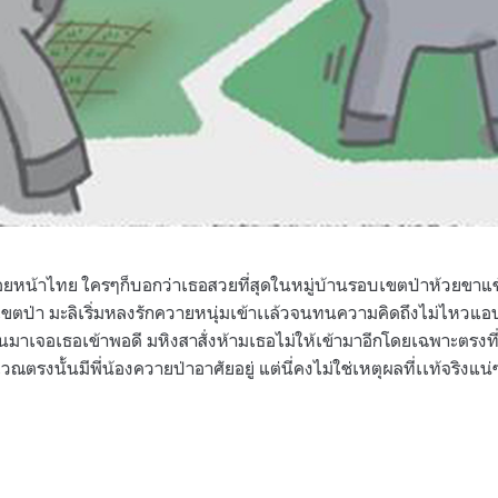
อยหน้าไทย ใครๆก็บอกว่าเธอสวยที่สุดในหมู่บ้านรอบเขตป่าห้วยขาแข้
ขตป่า มะลิเริ่มหลงรักควายหนุ่มเข้าเเล้วจนทนความคิดถึงไม่ไหวแอ
นมาเจอเธอเข้าพอดี มหิงสาสั่งห้ามเธอไม่ให้เข้ามาอีกโดยเฉพาะตรงที
ณตรงนั้นมีพี่น้องควายป่าอาศัยอยู่ แต่นี่คงไม่ใช่เหตุผลที่เเท้จริงแน่