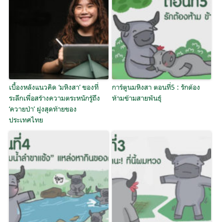
เบื้องหลังแนวคิด ‘มหิงสา’ ของที่
การ์ตูนมหิงสา ตอนที่5 : รักต้อง
ระลึกเพื่อสร้างความตระหนักรู้ถึง
ห้ามข้ามสายพันธุ์
‘ควายป่า’ ฝูงสุดท้ายของ
ประเทศไทย