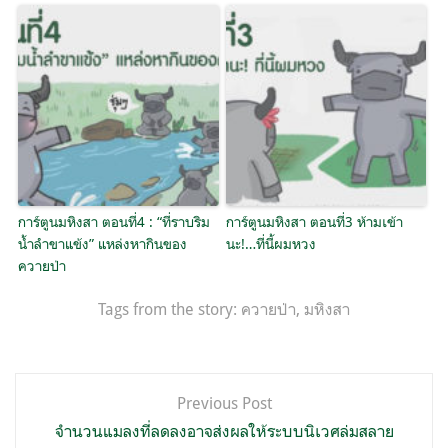
การ์ตูนมหิงสา ตอนที่4 : “ที่ราบริม
การ์ตูนมหิงสา ตอนที่3 ห้ามเข้า
น้ำลำขาแข้ง” แหล่งหากินของ
นะ!…ที่นี้ผมหวง
ควายป่า
Tags from the story:
ควายป่า
,
มหิงสา
แนะแนว
Previous Post
เรื่อง
จำนวนแมลงที่ลดลงอาจส่งผลให้ระบบนิเวศล่มสลาย