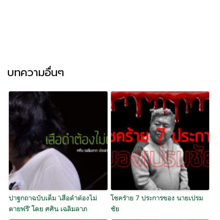
บทความอื่นๆ
ปาฐกถาฉบับเต็ม ‘เสือดำต้องไม่
โชคร้าย 7 ประการของ นายเปรม
ตายฟรี’ โดย ศศิน เฉลิมลาภ
ชัย