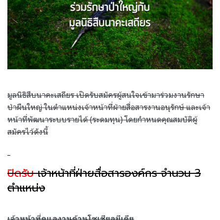
มูลนิธิสืบนาคะเสถียร เปิดรับสมัครผู้สนใจเข้ามาร่วมงานรักษา
ป่าผืนใหญ่ ในตำแหน่งเจ้าหน้าที่ฝ่ายสื่อสารงานอนุรักษ์ และเจ้า
หน้าที่พัฒนาระบบรายได้
(
ระดมทุน
)
โดยกำหนดคุณสมบัติผู้
สมัครไว้ดังนี้
ปิดรับ
เจ้าหน้าที่ฝ่ายสื่อสารองค์กร จำนวน
3
ตำแหน่ง
เจ้าหน้าที่ดูแลงานด้านโซเชียลมีเดีย