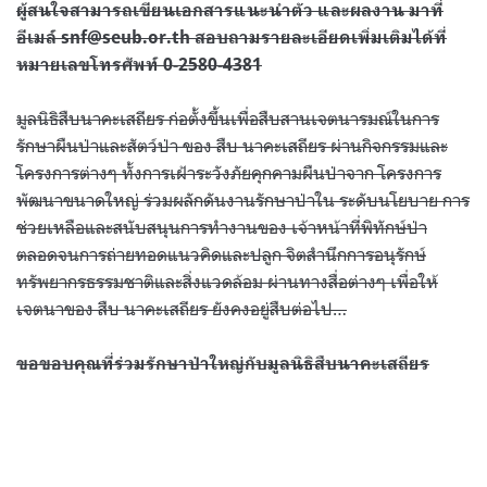
ผู้สนใจสามารถเขียนเอกสารแนะนำตัว และผลงาน มาที่
อีเมล์
snf@seub.or.th
สอบถามรายละเอียดเพิ่มเติมได้ที่
หมายเลขโทรศัพท์
0-2580-4381
มูลนิธิสืบนาคะเสถียร ก่อตั้งขึ้นเพื่อสืบสานเจตนารมณ์ในการ
รักษาผืนป่าและสัตว์ป่า ของ สืบ นาคะเสถียร ผ่านกิจกรรมและ
โครงการต่างๆ ทั้งการเฝ้าระวังภัยคุกคามผืนป่าจาก โครงการ
พัฒนาขนาดใหญ่ ร่วมผลักดันงานรักษาป่าใน ระดับนโยบาย การ
ช่วยเหลือและสนับสนุนการทำงานของ เจ้าหน้าที่พิทักษ์ป่า
ตลอดจนการถ่ายทอดแนวคิดและปลูก จิตสำนึกการอนุรักษ์
ทรัพยากรธรรมชาติและสิ่งแวดล้อม ผ่านทางสื่อต่างๆ เพื่อให้
เจตนาของ สืบ นาคะเสถียร ยังคงอยู่สืบต่อไป
…
ขอขอบคุณที่ร่วมรักษาป่าใหญ่กับมูลนิธิสืบนาคะเสถียร