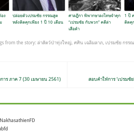
ต้อง
ปล่อยตัวเปรมชัย กรรณสูต
ศาลฎีกา พิพากษาลงโทษจำคุก
1 ปี 
ิม
หลังติดคุกเพียง 1 ปี 10 เดือน
“เปรมชัย กับพวก” คดีล่า
ติดคุ
เสือดำ
gs from the story:
ล่าสัตว์ป่าทุ่งใหญ่
,
ศศิน เฉลิมลาภ
,
เปรมชัย กรรณ
การ ภาค 7 (30 เมษายน 2561)
สอบคำให้การ ‘เปรมชัย
NakhasathienFD
bfd