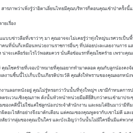
 สารภาพว่าเพิ่งรู้ว่าอิตาเลี่ยนไทยมีคุณบริหารก็ตอนคุณเข้าป่าครั้งนี้แ
ายเรื่อง
นแบบข่าวลือที่เขาว่าๆ มา คุณอาจจะไม่เคยรู้ว่าทุ่งใหญ่นเรศวรเป็นพื้นท
่าคนที่นั่นก็เหมือนหน่วยงานราชการอื่นๆ ที่ปล่อยปะละเลยงานการ และคุ
่าจะเคลียร์อะไรไว้พอสมควร นั่นคือข้อแรกที่คุณโชคร้าย เพราะคุณเ
ร์ คุณโชคร้ายที่เจอเป้าหมายที่คุณอยากทำมาตลอด คุณกับลูกน้องคงจัด
งานชิ้นนี้ไปเก็บเป็นเกียรติประวัติ คุณสั่งให้พรานของคุณลอกหนังท
ำงานลอกหนังอยู่ คุณไม่รู้หรอกว่าวันนั้นที่ทุ่งใหญ่ฯ เขามีกำหนดกา
ะเวนเชิงคุณภาพ ดังนั้นหัวหน้าหน่วยมือดียี่สิบกว่าคนเข้ามาประชุ
ุมของคดีนี้ไม่ใช่แค่ใช่ลูกน้องประจำสำนักงาน และผมได้ยินมาว่ามีที
ผิดอะไรสักอย่างจึงมาตักเตือน แต่คณะของคุณพูดจากับเขาไม่ดี และ
ัยว่ากลุ่มของคุณเป็นใคร และบังเอิญว่าวันนั้นไม่มีใครอื่นมีแค่พวก