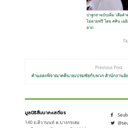
ปาฐกถาฉบับเต็ม ‘เสือดำ
ไม่ตายฟรี’ โดย ศศิน เฉล
ลาภ
Ta
แนะแนว
Previous Post
เรื่อง
คำแถลงพิจาณาคดีนายเปรมชัยกับพวก สำนักงานอัย
มูลนิธิสืบนาคะเสถียร
Seub
140 ถ.ติวานนท์ ต.บางกระสอ
@seu