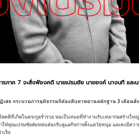
อัยการภาค 7 จะสั่งฟ้องคดี นายเปรมชัย นายยงค์ นางนที และนาย
ฏิเสธ กระบวนการยุติธรรมก็ต้องสืบหาพยานหลักฐาน 3 เดือนสั่งฟ้
โชคดีที่เกิดในตระกูลร่ำรวย พ่อเป็นหมอที่ทำงานรับเหมาก่อสร้างใหญ่โต
ำให้คุณเปรมชัยส้มหล่นต้องรับดูแลกิจการตั้งแต่วัยหนุ่ม และคงมีค
ำเร็จ