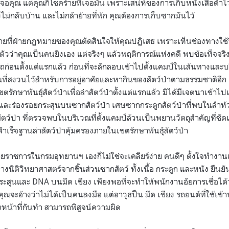
ี่เจอคุณ แต่คุณก็โชคร้ายที่่เจอมัน เพราะเสน่ห์ของการเก็บหนังเสือดำไ
งไม่กลับบ้าน และไม่กล้าย้ายที่พัก คุณต้องการเก็บซากมันไว้
ร้ายที่ฝ่ายกฏหมายของคุณตัดสินใจให้คุณปฏิเสธ เพราะเห็นช่องทางใช
มัดตัวว่าคุณเป็นคนยิงเอง แต่จริงๆ แล้วพฤติการณ์แห่งคดี พบข้อเท็จจ
ถก่อนตั้งแต่แรกแล้ว ก่อนที่จะลักลอบเข้าไปตั้งแคมป์ในเส้นทางและบริ
วณที่สงวนไว้สำหรับการอยู่อาศัยและหากินของสัตว์ป่าตามธรรมชาติอี
ักษาพันธุ์สัตว์ป่าเพื่อล่าสัตว์ป่าตั้งแต่แรกแล้ว มิได้มีเจตนาเข้าไป
่า และร่องรอยกระสุนบนซากสัตว์ป่า เศษซากกระดูกสัตว์ป่าที่พบในลำ
ัตว์ป่า ที่ตรวจพบในบริเวณที่ตั้งแคมป์ล้วนเป็นพยานวัตถุสำคัญที่ชัด
เร็จฐานล่าสัตว์ป่าคุ้มครองภายในเขตรักษาพันธุ์สัตว์ป่า
ฝ่ายราชการในกรมอุทยานฯ เองก็ไม่ใช่จะเคลียร์ง่าย คนดีๆ ตั้งใจทำงานเ
ติวิทยาศาสตร์จากชิ้นส่วนซากสัตว์ ทั้งเนื้อ กระดูก และหนัง ยืนยันว
ะสุนและ DNA บนมีด เขียง เพียงพอที่จะทำให้พนักงานอัยการเชื่อได้ว่า
จะอ้างว่าไม่ได้เป็นคนลงมือ แต่อาวุธปืน มีด เขียง รถยนต์ที่ใช้เข้าป
หน้าที่กันทำ สามารถพิสูจน์ความผิด