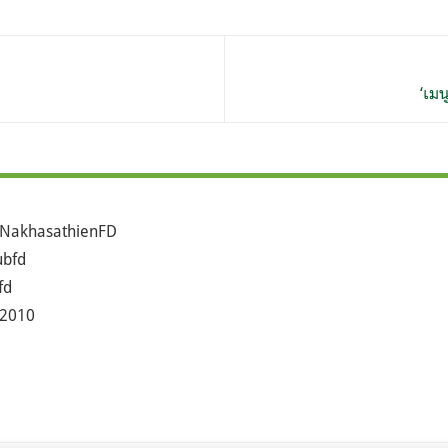
‘เมน
NakhasathienFD
bfd
fd
2010