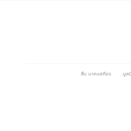
สืบ นาคะเสถียร
มูลนิ