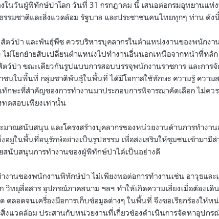
องในวันผู้พิทักษ์ป่าโลก วันที่ 31 กรกฎาคม นี้ เสนอต่อกรมอุทยานแห่งชา
รรมชาติและสิ่งแวดล้อม รัฐบาล และประชาชนคนไทยทุกๆ ท่าน ดังนี
สัตว์ป่า และพันธุ์พืช ควรบริหารบุคลากรในตำแหน่งงานของพนักงานพิ
 ไม่โยกย้ายสับเปลี่ยนตำแหน่งไปทำงานอื่นนอกเหนือจากหน้าที่หลั
ะสัตว์ป่า ขณะเดียวกันรูปแบบการสอบบรรจุพนักงานราชการ และการจัด
นในพื้นที่ กลุ่มชาติพันธุ์ในพื้นที่ ได้มีโอกาสใช้ทักษะ ความรู้ คว
นทักษะที่สำคัญของการทำงานมาประกอบการพิจารณาคัดเลือก ไม่ควรมุ่
่งทดสอบเพียงเท่านั้น
ะมาณสนับสนุน และโครงสร้างบุคลากรของหน่วยงานด้านการทำงานอย
ั้งอยู่ในพื้นที่อนุรักษ์อย่างเป็นรูปธรรม เพื่อส่งเสริมให้ชุมชนเข้ามาม
ช่วยสนับสนุนการทำงานของผู้พิทักษ์ป่าได้เป็นอย่างดี
ทำงานของพนักงานพิทักษ์ป่า ไม่เพียงพอต่อการทำงานเช่น อาวุธและเค
ก วิทยุสื่อสาร อุปกรณ์ภาคสนาม ฯลฯ ทำให้เกิดความเสี่ยงเมื่อต้องเดิ
ผิด ตลอดจนเครื่องมือการเก็บข้อมูลต่างๆ ในพื้นที่ จึงขอเรียกร้องให
ิ่งแวดล้อม ประสานกับหน่วยงานที่เกี่ยวข้องดำเนินการจัดหาอุปกรณ์พ