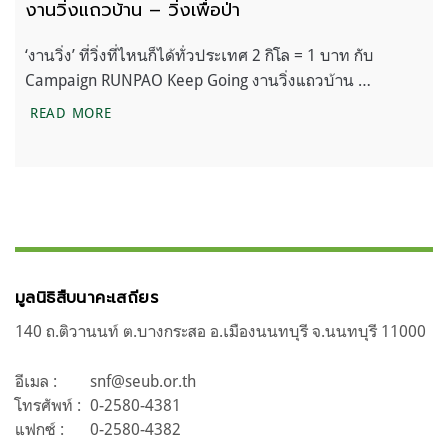
งานวิ่งแถวบ้าน – วิ่งเพื่อป่า
‘งานวิ่ง’ ที่วิ่งที่ไหนก็ได้ทั่วประเทศ 2 กิโล = 1 บาท กับ
Campaign RUNPAO Keep Going งานวิ่งแถวบ้าน …
งานวิ่งแถวบ้าน – วิ่งเพื่อป่า
READ MORE
มูลนิธิสืบนาคะเสถียร
140 ถ.ติวานนท์ ต.บางกระสอ อ.เมืองนนทบุรี จ.นนทบุรี 11000
อีเมล :
snf@seub.or.th
โทรศัพท์ :
0-2580-4381
แฟกซ์ :
0-2580-4382