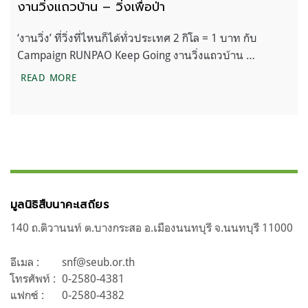
งานวิ่งแถวบ้าน – วิ่งเพื่อป่า
‘งานวิ่ง’ ที่วิ่งที่ไหนก็ได้ทั่วประเทศ 2 กิโล = 1 บาท กับ
Campaign RUNPAO Keep Going งานวิ่งแถวบ้าน …
งานวิ่งแถวบ้าน – วิ่งเพื่อป่า
READ MORE
มูลนิธิสืบนาคะเสถียร
140 ถ.ติวานนท์ ต.บางกระสอ อ.เมืองนนทบุรี จ.นนทบุรี 11000
อีเมล :
snf@seub.or.th
โทรศัพท์ :
0-2580-4381
แฟกซ์ :
0-2580-4382