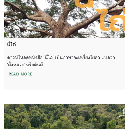
นี่ไถ่
ดาวน์โหลดหนังสือ ‘นี่ไถ่’ เป็นภาษากะเหรี่ยงโผล่ว แปลว่า
‘ผึ้งหลวง’ หรือต้นผึ …
นี่ไถ่
READ MORE