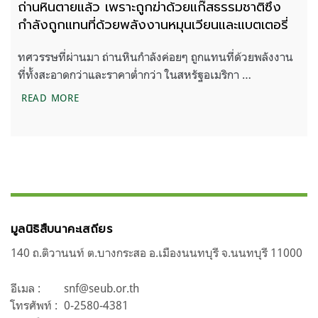
ถ่านหินตายแล้ว เพราะถูกฆ่าด้วยแก๊สธรรมชาติซึ่ง
กำลังถูกแทนที่ด้วยพลังงานหมุนเวียนและแบตเตอรี่
ทศวรรษที่ผ่านมา ถ่านหินกำลังค่อยๆ ถูกแทนที่ด้วยพลังงาน
ที่ทั้งสะอาดกว่าและราคาต่ำกว่า ในสหรัฐอเมริกา …
ถ่านหินตายแล้ว เพราะถูกฆ่าด้วยแก๊สธรรมชาติซึ่งกำลั
READ MORE
มูลนิธิสืบนาคะเสถียร
140 ถ.ติวานนท์ ต.บางกระสอ อ.เมืองนนทบุรี จ.นนทบุรี 11000
อีเมล :
snf@seub.or.th
โทรศัพท์ :
0-2580-4381