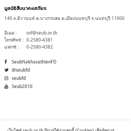
มูลนิธิสืบนาคะเสถียร
140 ถ.ติวานนท์ ต.บางกระสอ อ.เมืองนนทบุรี จ.นนทบุรี 11000
อีเมล :
snf@seub.or.th
โทรศัพท์ :
0-2580-4381
แฟกซ์ :
0-2580-4382
SeubNakhasathienFD
@seubfd
seubfd
Seub2010
เว็บไซต์ seub.or.th มีการใช้งานคุกกี้ (Cookies) เพื่อจัดการ