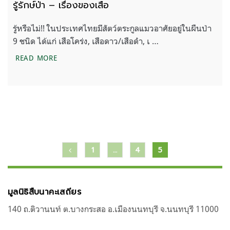
รู้รักษ์ป่า – เรื่องของเสือ
รู้หรือไม่!! ในประเทศไทยมีสัตว์ตระกูลแมวอาศัยอยู่ในผืนป่า
9 ชนิด ได้แก่ เสือโคร่ง, เสือดาว/เสือดำ, เ …
รู้รักษ์ป่า – เรื่องของเสือ
READ MORE
แนะแนว
1
…
4
5
เรื่อง
มูลนิธิสืบนาคะเสถียร
140 ถ.ติวานนท์ ต.บางกระสอ อ.เมืองนนทบุรี จ.นนทบุรี 11000