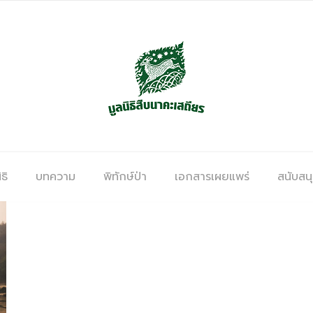
ธิ
บทความ
พิทักษ์ป่า
เอกสารเผยแพร่
สนับสน