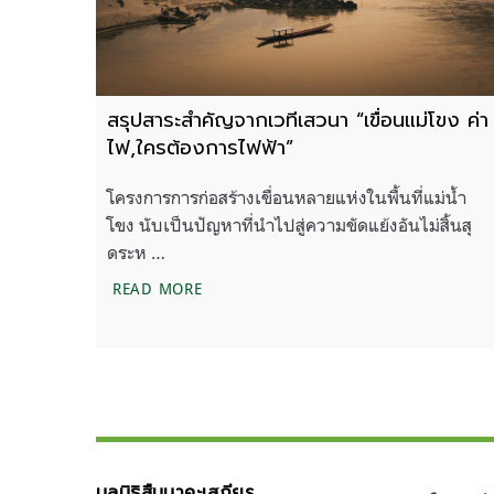
สรุปสาระสำคัญจากเวทีเสวนา “เขื่อนแม่โขง ค่า
ไฟ,ใครต้องการไฟฟ้า”
โครงการการก่อสร้างเขื่อนหลายแห่งในพื้นที่แม่น้ำ
โขง นับเป็นปัญหาที่นำไปสู่ความขัดแย้งอันไม่สิ้นสุ
ดระห …
สรุปสาระสำคัญจากเวทีเสวนา “เขื่อนแม่โ
READ MORE
มูลนิธิสืบนาคะเสถียร