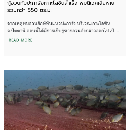
กู้อวนทับปะการังเกาะโลซินสำเร็จ พบนิเวศเสียหาย
รวมกว่า 550 ตร.ม.
จากเหตุพบอวนยักษ์ทับแนวปะการัง บริเวณเกาะโลซิน
จ.ปัตตานี ตอนนี้ได้มีการเก็บกู้ซากอวนดังกล่าวออกไปเป็ …
กู้อวนทับปะการังเกาะโลซินสำเร็จ พบนิเวศเสียหายรว
READ MORE