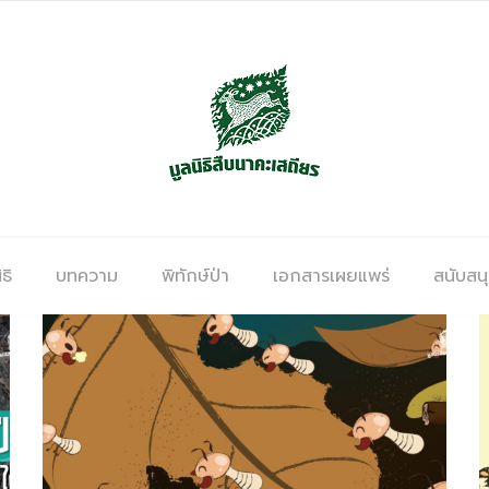
ธิ
บทความ
พิทักษ์ป่า
เอกสารเผยแพร่
สนับสน