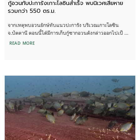
กู้อวนทับปะการังเกาะโลซินสำเร็จ พบนิเวศเสียหาย
รวมกว่า 550 ตร.ม.
จากเหตุพบอวนยักษ์ทับแนวปะการัง บริเวณเกาะโลซิน
จ.ปัตตานี ตอนนี้ได้มีการเก็บกู้ซากอวนดังกล่าวออกไปเป็ …
กู้อวนทับปะการังเกาะโลซินสำเร็จ พบนิเวศเสียหายรว
READ MORE