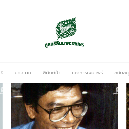
ธิ
บทความ
พิทักษ์ป่า
เอกสารเผยแพร่
สนับสน