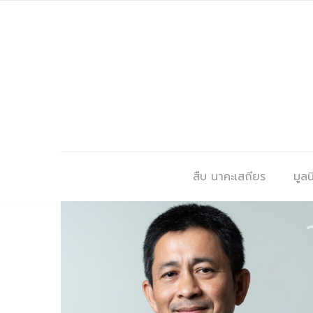
สืบ นาคะเสถียร
มูลนิ