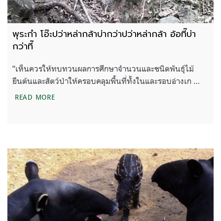
พุระกำ โอ๊ะปว่าหล่ากล้าบ่ากว่าปว่าหล่ากล้า อ้อที๊บ่า
กว่าที๊
“เห็นควรให้ทบทวนผลการศึกษาจำนวนและชนิดพันธุ์ไม้
ยืนต้นและสัตว์ป่าให้ครอบคลุมพื้นที่ทั้งในและรอบอ่างเก …
พุระกำ โอ๊ะปว่าหล่ากล้าบ่ากว่าปว่าหล่ากล้า อ้อที๊บ่ากว่าท
READ MORE