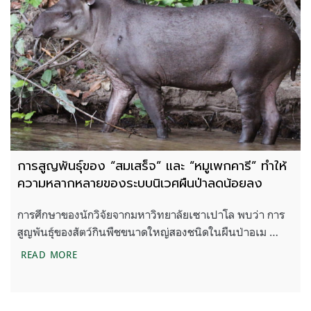
การสูญพันธุ์ของ “สมเสร็จ” และ “หมูเพกคารี” ทำให้
ความหลากหลายของระบบนิเวศผืนป่าลดน้อยลง
การศึกษาของนักวิจัยจากมหาวิทยาลัยเซาเปาโล พบว่า การ
สูญพันธุ์ของสัตว์กินพืชขนาดใหญ่สองชนิดในผืนป่าอเม …
การสูญพันธุ์ของ “สมเสร็จ” และ “หมูเพกคารี” ทำให
READ MORE