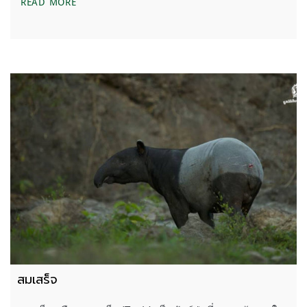
‘สมเสร็จ’ กุญแจดอกสำคัญในการฟื้นฟูป่าให้กลับมาสมบ
READ MORE
สมเสร็จ