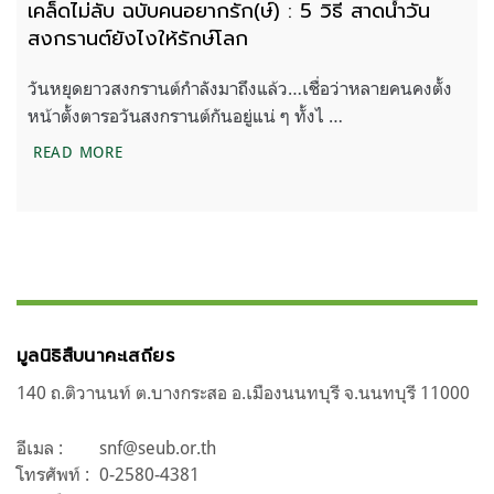
เคล็ดไม่ลับ ฉบับคนอยากรัก(ษ์) : 5 วิธี สาดน้ำวัน
สงกรานต์ยังไงให้รักษ์โลก
วันหยุดยาวสงกรานต์กำลังมาถึงแล้ว…เชื่อว่าหลายคนคงตั้ง
หน้าตั้งตารอวันสงกรานต์กันอยู่แน่ ๆ ทั้งไ …
เคล็ดไม่ลับ ฉบับคนอยากรัก(ษ์) : 5 วิธี สาดน้ำวันสงกร
READ MORE
มูลนิธิสืบนาคะเสถียร
140 ถ.ติวานนท์ ต.บางกระสอ อ.เมืองนนทบุรี จ.นนทบุรี 11000
อีเมล :
snf@seub.or.th
โทรศัพท์ :
0-2580-4381