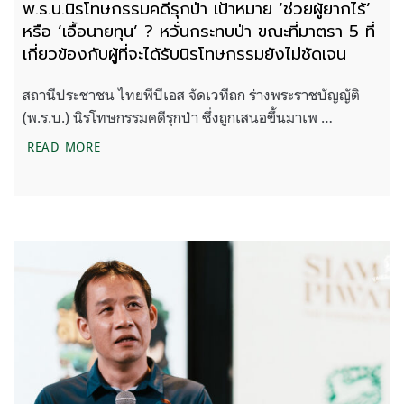
พ.ร.บ.นิรโทษกรรมคดีรุกป่า เป้าหมาย ‘ช่วยผู้ยากไร้’
หรือ ‘เอื้อนายทุน’ ? หวั่นกระทบป่า ขณะที่มาตรา 5 ที่
เกี่ยวข้องกับผู้ที่จะได้รับนิรโทษกรรมยังไม่ชัดเจน
สถานีประชาชน ไทยพีบีเอส จัดเวทีถก ร่างพระราชบัญญัติ
(พ.ร.บ.) นิรโทษกรรมคดีรุกป่า ซึ่งถูกเสนอขึ้นมาเพ …
พ.ร.บ.นิรโทษกรรมคดีรุกป่า เป้าหมาย ‘ช่วยผู้ยากไร้’ หร
READ MORE