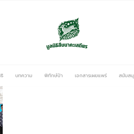
ธิ
บทความ
พิทักษ์ป่า
เอกสารเผยแพร่
สนับสน