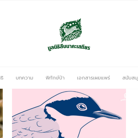
ธิ
บทความ
พิทักษ์ป่า
เอกสารเผยแพร่
สนับสน