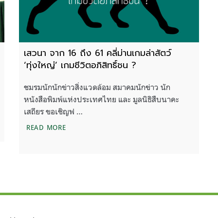
เสวนา จาก 16 ถึง 61 คลี่ม่านเกมล่าสัตว์
‘ทุ่งใหญ่’ เกมชีวิตอภิสิทธิ์ชน ?
ชมรมนักนักข่าวสิ่งแวดล้อม สมาคมนักข่าว นัก
หนังสือพิมพ์แห่งประเทศไทย และ มูลนิธิสืบนาคะ
เสถียร ขอเชิญฟ …
ข่าวสิ่งแวดล้อม
เสวนา จาก 16 ถึง 61 คลี่ม่านเกมล่าสัตว์ ‘ทุ่งใหญ่’
READ MORE