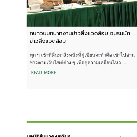
ทบทวนบทบาทงานข่าวสิ่งแวดล้อม ชมรมนัก
ข่าวสิ่งแวดล้อม
ทุก ๆ เช้าที่ตื่นมาสิ่งหนึ่งที่ผู้เขียนจะทำคือ เข้าไปอ่าน
ข่าวตามเว็บไซต์ต่าง ๆ เพื่อดูความเคลื่อนไหว …
ทบทวนบทบาทงานข่าวสิ่งแวดล้อม ชมรมนัก
READ MORE
มูลนิธิสืบนาคะเสถียร