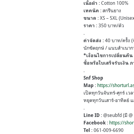
: Cotton 100%
เนื้อผ้า
: สกรีนยาง
เทคนิค
: XS – 5XL (Unisex
ขนาด
: 350 บาท/ตัว
ราคา
.
: 40 บาท/ครั้ง (จ
ค่าจัดส่ง
นักขัตฤกษ์ / แนบสำเนากา
*เงื่อนไขการเปลี่ยนคืน 
ซื้อหรือใบเสร็จรับเงิน ภ
.
Snf Shop
:
https://shorturl.
Map
เปิดทุกวันจันทร์-ศุกร์ เว
หยุดทุกวันเสาร์-อาทิตย์ 
.
: @seubfd (มี @ 
Line ID
:
https://shor
Facebook
: 061-009-6690
Tel