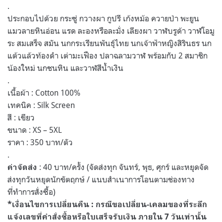
.
ประกอบไปด้วย กระซู่ กวางผา กูปรี เก้งหม้อ ควายป่า พะยูน
แมวลายหินอ่อน แรด ละองหรือละมั่ง เลียงผา วาฬบรูด้า วาฬโอมู
ระ สมเสร็จ สมัน นกกระเรียนพันธุ์ไทย นกเจ้าฟ้าหญิงสิรินธร นก
แต้วแล้วท้องดำ เต่ามะเฟือง ปลาฉลามวาฬ พร้อมกับ 2 สมาชิก
น้องใหม่ นกชนหิน และวาฬสีน้ำเงิน
.
เนื้อผ้า : Cotton 100%
เทคนิค : Silk Screen
สี : เขียว
ขนาด : XS – 5XL
ราคา : 350 บาท/ตัว
.
: 40 บาท/ครั้ง (จัดส่งทุก จันทร์, พุธ, ศุกร์ และหยุดจัด
ค่าจัดส่ง
ส่งทุกวันหยุดนักขัตฤกษ์ / แนบสำเนาการโอนตามช่องทาง
ที่ทำการสั่งซื้อ)
*เงื่อนไขการเปลี่ยนคืน : กรณีขอเปลี่ยน-เคลมของที่ระลึก
แจ้งเลขที่คำสั่งซื้อหรือใบเสร็จรับเงิน ภายใน 7 วันเท่านั้น