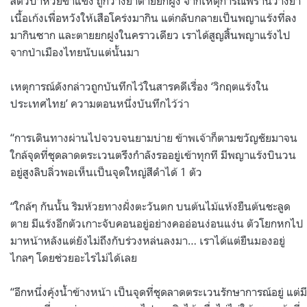
สัตว์ป่าห้วยขาแข้ง ถูกวางยาตายยกฝูง จากเหตุการณ์พรานวางยา
เนื้อเก้งเพื่อหวังให้เสือโคร่งมากิน แต่กลับกลายเป็นพญาแร้งที่ลง
มากินซาก และตายยกฝูงในคราวเดียว เราได้สูญสิ้นพญาแร้งไป
จากป่าเมืองไทยนับแต่นั้นมา
เหตุการณ์ดังกล่าวถูกบันทึกไว้ในสารคดีเรื่อง ‘วิกฤตแร้งใน
ประเทศไทย’ ความตอนหนึ่งบันทึกไว้ว่า
“การเดินทางผ่านไปจวบจนยามบ่าย ข้าพเจ้าก็ตามขวัญชัยมาจน
ใกล้จุดที่ชุดลาดตระเวนตรึงกำลังรออยู่เข้าทุกที มีพญาแร้งบินวน
อยู่สูงลิบลิ่วพอเห็นเป็นจุดใหญ่สีดำได้ 1 ตัว
“ใกล้ๆ กันนั้น ริมห้วยทางฝั่งตะวันตก บนต้นไม้แห้งยืนต้นชะลูด
ตาย มีแร้งอีกตัวเกาะจับคอนอยู่อย่างคออ่อนง่อนแง่น ตัวโยกหกไป
มาหน้าหลังแต่ยังไม่ถึงกับร่วงหล่นลงมา… เราได้แต่ยืนมองอยู่
ไกลๆ โดยช่วยอะไรไม่ได้เลย
“อีกหนึ่งคุ้งน้ำข้างหน้า เป็นจุดที่ชุดลาดตระเวนรักษาการณ์อยู่ แต่มี