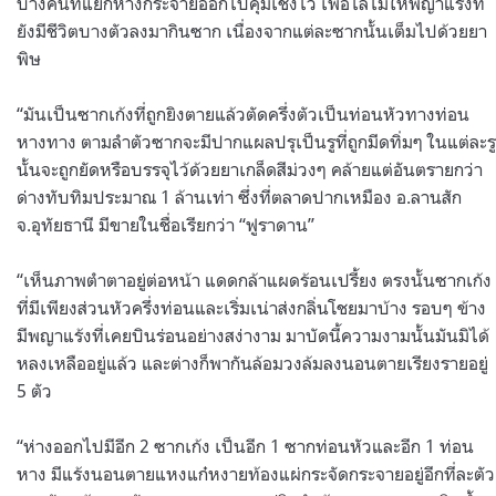
บางคนที่แยกห่างกระจายออกไปคุมเชิงไว้ เพื่อไล่ไม่ให้พญาแร้งที่
ยังมีชีวิตบางตัวลงมากินซาก เนื่องจากแต่ละซากนั้นเต็มไปด้วยยา
พิษ
“มันเป็นซากเก้งที่ถูกยิงตายแล้วตัดครึ่งตัวเป็นท่อนหัวทางท่อน
หางทาง ตามลำตัวซากจะมีปากแผลปรุเป็นรูที่ถูกมีดทิ่มๆ ในแต่ละรู
นั้นจะถูกยัดหรือบรรจุไว้ด้วยยาเกล็ดสีม่วงๆ คล้ายแต่อันตรายกว่า
ด่างทับทิมประมาณ 1 ล้านเท่า ซึ่งที่ตลาดปากเหมือง อ.ลานสัก
จ.อุทัยธานี มีขายในชื่อเรียกว่า “ฟูราดาน”
“เห็นภาพตำตาอยู่ต่อหน้า แดดกล้าแผดร้อนเปรี้ยง ตรงนั้นซากเก้ง
ที่มีเพียงส่วนหัวครึ่งท่อนและเริ่มเน่าส่งกลิ่นโชยมาบ้าง รอบๆ ข้าง
มีพญาแร้งที่เคยบินร่อนอย่างสง่างาม มาบัดนี้ความงามนั้นมันมิได้
หลงเหลืออยู่แล้ว และต่างก็พากันล้อมวงล้มลงนอนตายเรียงรายอยู่
5 ตัว
“ห่างออกไปมีอีก 2 ซากเก้ง เป็นอีก 1 ซากท่อนหัวและอีก 1 ท่อน
หาง มีแร้งนอนตายแหงแก๋หงายท้องแผ่กระจัดกระจายอยู่อีกที่ละตัว