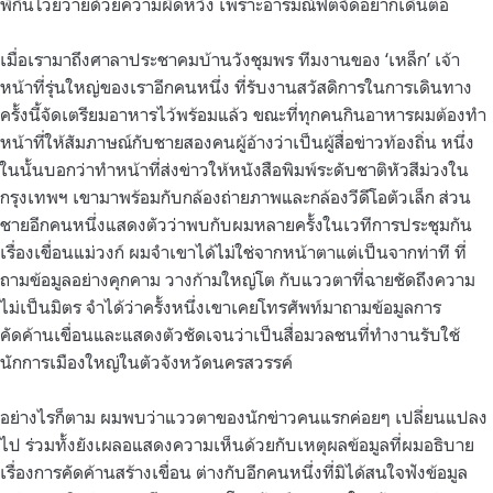
พี่กิ้นโวยวายด้วยความผิดหวัง เพราะอารมณ์ฟิตจัดอยากเดินต่อ
เมื่อเรามาถึงศาลาประชาคมบ้านวังชุมพร ทีมงานของ ‘เหล็ก’ เจ้า
หน้าที่รุ่นใหญ่ของเราอีกคนหนึ่ง ที่รับงานสวัสดิการในการเดินทาง
ครั้งนี้จัดเตรียมอาหารไว้พร้อมแล้ว ขณะที่ทุกคนกินอาหารผมต้องทำ
หน้าที่ให้สัมภาษณ์กับชายสองคนผู้อ้างว่าเป็นผู้สื่อข่าวท้องถิ่น หนึ่ง
ในนั้นบอกว่าทำหน้าที่ส่งข่าวให้หนังสือพิมพ์ระดับชาติหัวสีม่วงใน
กรุงเทพฯ เขามาพร้อมกับกล้องถ่ายภาพและกล้องวีดีโอตัวเล็ก ส่วน
ชายอีกคนหนึ่งแสดงตัวว่าพบกับผมหลายครั้งในเวทีการประชุมกัน
เรื่องเขื่อนแม่วงก์ ผมจำเขาได้ไม่ใช่จากหน้าตาแต่เป็นจากท่าที ที่
ถามข้อมูลอย่างคุกคาม วางก้ามใหญ่โต กับแววตาที่ฉายชัดถึงความ
ไม่เป็นมิตร จำได้ว่าครั้งหนึ่งเขาเคยโทรศัพท์มาถามข้อมูลการ
คัดค้านเขื่อนและแสดงตัวชัดเจนว่าเป็นสื่อมวลชนที่ทำงานรับใช้
นักการเมืองใหญ่ในตัวจังหวัดนครสวรรค์
อย่างไรก็ตาม ผมพบว่าแววตาของนักข่าวคนแรกค่อยๆ เปลี่ยนแปลง
ไป ร่วมทั้งยังเผลอแสดงความเห็นด้วยกับเหตุผลข้อมูลที่ผมอธิบาย
เรื่องการคัดค้านสร้างเขื่อน ต่างกับอีกคนหนึ่งที่มิได้สนใจฟังข้อมูล