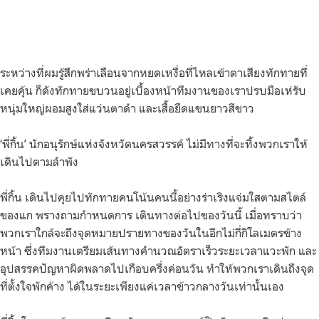
ระหว่างที่ผมรู้สึกพร่าเลือนจากหยดเหงื่อที่ไหลเข้าตาเสียงทักทายที่
เคยคุ้น ก็ดังทักทายขบวนอยู่เบื้องหน้าทีมงานของเราปรบมือเห่รับ
หนุ่มใหญ่ผอมสูงใส่แว่นตาดำ และเสื้อยืดแขนยาวสีขาว
‘พี่กิ้น’ นักอนุรักษ์แห่งจังหวัดนครสวรรค์ ไม่มีทางที่จะทิ้งพวกเราให้
เดินไปตามลำพัง
พี่กิ้น เดินไปคุยไปทักทายคนโน้นคนนี้อย่างร่าเริงแจ่มใสตามสไตล์
ของแก พรางถามกำหนดการ เดินทางต่อไปของวันนี้ เมื่อทราบว่า
พวกเราใกล้จะถึงจุดหมายปรายทางของวันในอีกไม่กี่กิโลเมตรข้าง
หน้า ซึ่งทีมงานเตรียมเส้นทางคำนวณอัตราเร็วระยะเวลาแวะพัก และ
อุปสรรคปัญหาผิดพลาดไปเกือบครึ่งค่อนวัน ทำให้พวกเราเดินถึงจุด
ที่ตั้งใจพักค้าง ได้ในระยะเพียงแค่เวลาข้าวกลางวันเท่านั้นเอง