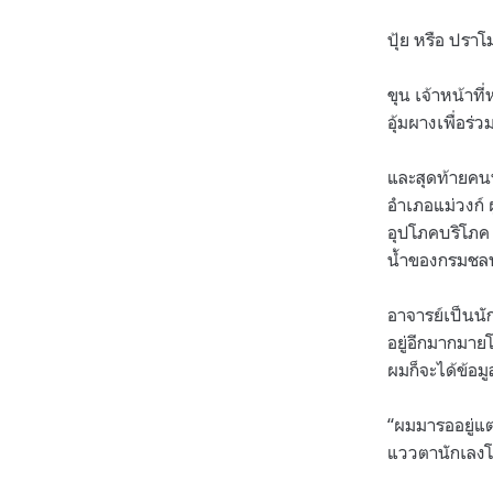
ปุ้ย หรือ ปรา
ขุน เจ้าหน้าท
อุ้มผางเพื่อร่ว
และสุดท้ายคนท
อำเภอแม่วงก์
อุปโภคบริโภค
น้ำของกรมช
อาจารย์เป็นนัก
อยู่อีกมากมาย
ผมก็จะได้ข้อม
“ผมมารออยู่แต่
แววตานักเลงโบ