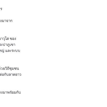
วร
ลลงมาจาก
อาวุโส ของ
ระปาภูเขา
ใหญ่ และระบบ
้วยวิถีชุมชน
์ต่อกับลาดยาว
ว้างมาพร้อมกับ