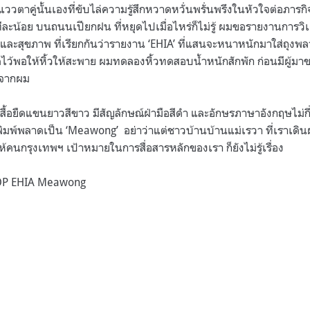
วตาคู่นั้นเองที่ขับไล่ความรู้สึกหวาดหวั่นพรั่นพรึงในหัวใจต่อภารกิ
ละน้อย บนถนนเปียกฝน ที่หยุดไปเมื่อไหร่ก็ไม่รู้ ผมขอรายงานการวิ
และสุขภาพ ที่เรียกกันว่ารายงาน ‘EHIA’ ที่แสนจะหนาหนักมาใส่ถุงพ
ัดไว้พอให้หิ้วให้สะพาย ผมทดลองหิ้วทดสอบน้ำหนักสักพัก ก่อนมีผู้ม
อจากผม
อยืดแขนยาวสีขาว มีสัญลักษณ์ฝ่ามือสีดำ และอักษรภาษาอังกฤษไม่กี่ตั
งพิมพ์พลาดเป็น ‘Meawong’ อย่าว่าแต่ชาวบ้านบ้านแม่เรวา ที่เราเดิน
ห้คนกรุงเทพฯ เป้าหมายในการสื่อสารหลักของเรา ก็ยังไม่รู้เรื่อง
OP EHIA Meawong