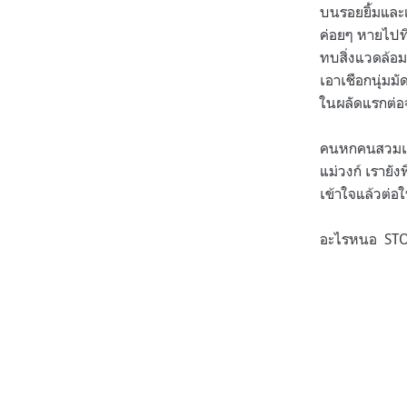
บนรอยยิ้มและแว
ค่อยๆ หายไปที
ทบสิ่งแวดล้อม
เอาเชือกนุ่มม
ในผลัดแรกต่
คนหกคนสวมเสื้
แม่วงก์ เรายั
เข้าใจแล้วต่อใ
อะไรหนอ ST