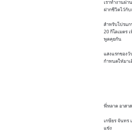
เราทำงานผ่านเร
ฝากชีวิตไว้กั
สำหรับโปรแกรม
20 กิโลเมตร เพ
พูดคุยกัน
แสงแรกของวันม
กำหนดให้มาเด
พี่หลาด อาสาสม
เกษียร จันทร 
แข้ง