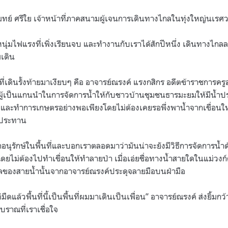
โมทย์ ศรีใย เจ้าหน้าที่ภาคสนามผู้เจนการเดินทางไกลในทุ่งใหญ่นเรศ
ี่หนุ่มไฟแรงที่เพิ่งเรียนจบ และทำงานกับเราได้สักปีหนึ่ง เดินทางไก
มเดิน
ี่เดินรั้งท้ายมาเงียบๆ คือ อาจารย์ณรงค์ แรงกสิกร อดีตข้าราชการครู
 ผู้เป็นแกนนำในการจัดการน้ำให้กับชาวบ้านชุมชนธารมะยมให้มีน้ำป
 และทำการเกษตรอย่างพอเพียงโดยไม่ต้องเคยรอพึ่งพาน้ำจากเขื่อน
ลประทาน
อนุรักษ์ในพื้นที่และบอกเราตลอดมาว่ามันน่าจะยังมีวิธีการจัดการน้ำด
โดยไม่ต้องไปทำเขื่อนให้ทำลายป่า เมื่อเอ่ยชื่อทางน้ำสายใดในแม่วงก
ูลของสายน้ำนั้นจากอาจารย์ณรงค์ประดุจลายมือบนฝ่ามือ
มืดแล้วพื้นที่นี้เป็นพื้นที่ผมมาเดินเป็นเพื่อน” อาจารย์ณรงค์ ส่งยิ้มก
ราณที่เราเชื่อใจ