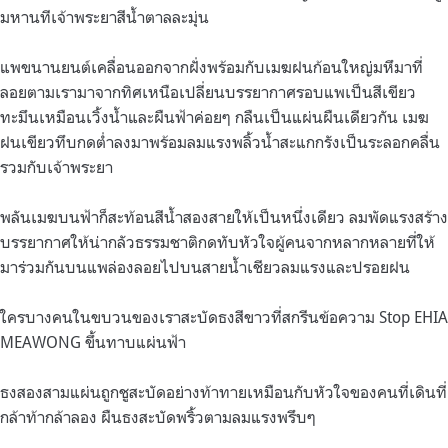
มหานทีเจ้าพระยาสีน้ำตาลละมุ่น
แพขนานยนต์เคลื่อนออกจากฝั่งพร้อมกับเมฆฝนก้อนใหญ่มหึมาที่
ลอยตามเรามาจากทิศเหนือเปลี่ยนบรรยากาศรอบแพเป็นสีเขียว
ทะมึนเหมือนเวิ้งน้ำและผืนฟ้าค่อยๆ กลืนเป็นแผ่นผืนเดียวกัน เมฆ
ฝนเขียวทึบกดต่ำลงมาพร้อมลมแรงพลิ้วน้ำสะแกกรังเป็นระลอกคลื่น
รวมกับเจ้าพระยา
พลันเมฆบนฟ้าก็สะท้อนสีน้ำสองสายให้เป็นหนึ่งเดียว ลมพัดแรงสร้าง
บรรยากาศให้น่ากลัวธรรมชาติกดทับหัวใจผู้คนจากหลากหลายที่ให้
มาร่วมกันบนแพล่องลอยไปบนสายน้ำเชียวลมแรงและปรอยฝน
ใครบางคนในขบวนของเราสะบัดธงสีขาวที่สกรีนข้อความ Stop EHIA
MEAWONG ขึ้นทาบแผ่นฟ้า
ธงสองสามแผ่นถูกชูสะบัดอย่างท้าทายเหมือนกับหัวใจของคนที่เดินที่
กล้าท้ากล้าลอง ผืนธงสะบัดพริ้วตามลมแรงพรึบๆ