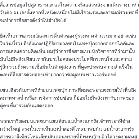
สื่อสารข้อมูลไปสู่สาธารณะ แต่ในความจริงแล้วหลังจากเดินทางมาห้า
วันตัว ผมเองตั้งหากที่เหน็ดเหนื่อยไม่มีเรี่ยวแรงและอารมณ์ร่วมพอที่
จะทำการสื่อสารดั่งว่าให้สำเร็จได้
ยิ่งเห็นภาพอารมณ์และการตื่นตัวของผู้ร่วมทางจำนวนมากอย่างเช่น
ในวันนี้รวมถึงสังเกตปฏิกิริยามวลชนในเฟซบุ๊กจากยอดกดไลค์และ
การแสดงความคิดเห็น ผมรู้ว่าการสื่อสารแบบนักวิชาการที่ว่ามานั้น
มันไม่มีพลังเทียบเท่ากับประโยคสองประโยคที่กระทบใจและความ
รู้สึก รวมถึงความเชื่อมั่นในตัวผู้ส่งสาร ที่ดูจะประสบความสำเร็จใน
ตอนที่สื่อสารด้วยสองเท้ามากกว่าข้อมูลบนพาวเวอร์พอยต์
เช่นเดียวกับภาพที่ถ่ายบนเฟซบุ๊ก ภาพที่ผมจะพยามจะถ่ายให้เห็นถึง
สภาพทางน้ำหรือการจัดการซับซ้อน ก็ย่อมไม่มีพลังเท่ากับภาพของ
ผู้คนที่มาร่วมกันแสดงออก
พวกเราวิ่งลงบนแพขนานยนต์สบแม่น้ำสะแกกรังเจ้าพระยาที่ช่าง
กว้างใหญ่ ตรงนั้นเราเห็นแม่น้ำสองสีไหลมาพบกัน แม่น้ำสะแกกรัง
สายขวาสีเขียวไหลเลียบสันดอนทรายที่มีพงหญ้าปลิวไสวงดงามลงสู่