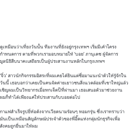
ดูเหมือนว่าเที่ยงวันนั้น ทีมงานที่ยังอยู่กรุงเทพฯ เริ่มมีเค้าโครง
กำหนดการ ตามที่พวกเรามอบหมายให้ ‘บอย’ ภานุเดช ผู้จัดการ
มูลนิธิสืบนาคะเสถียรเป็นผู้ประสานงานหลักในกรุงเทพฯ
‘จิ๋ว’ สาวนักกิจกรรมอิสระที่ผมเคยได้ยินแต่ชื่อมาแนะนำตัวให้รู้จักใน
วันนี้ เธอบอกว่าเคยเป็นคนจัดค่ายเยาวชนสิ่งแวดล้อมที่เขาใหญ่แล้ว
เชิญผมเป็นวิทยากรเมื่อหกเจ็ดปีที่ผ่านมา เธอเสนอตัวมาช่วยงาน
ผมก็ทำได้เพียงแค่ให้ประสานกับบอยต่อไป
กาแฟสำเร็จรูปยี่ห้อดังจากเวียดนามร้อนๆ หอมกรุ่น ซึ่งเราทราบว่า
มันเป็นเหมือนสัญลักษณ์ประจำตัวของพี่อี๊ดแห่งกลุ่มนักธุรกิจเพื่อ
สังคมถูกยื่นมาให้ผม