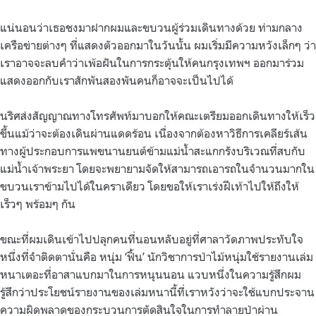
แน่นอนว่าเธอชงมาฝากผมและขบวนผู้ร่วมเดินทางด้วย ท่ามกลาง
เครือข่ายต่างๆ ที่แสดงตัวออกมาในวันนั้น ผมเริ่มมีความหวังเล็กๆ ว่า
เราอาจจะลบคำว่าเพ้อฝันในการกระตุ้นให้คนกรุงเทพฯ ออกมาร่วม
แสดงออกกับเราสักพันสองพันคนก็อาจจะเป็นไปได้
นริศส่งสัญญาณทางโทรศัพท์มาบอกให้คณะเตรียมออกเดินทางให้เร็ว
ขึ้นแม้ว่าจะต้องเดินผ่านแดดร้อน เนื่องจากต้องหาวิธีการเคลียร์เส้น
ทางผู้ประกอบการแพขนานยนต์ข้ามแม่น้ำสะแกกรังบริเวณที่สบกับ
แม่น้ำเจ้าพระยา โดยจะพยายามจัดให้สามารถเอารถในจำนวนมากใน
ขบวนเราข้ามไปได้ในคราเดียว โดยขอให้เราเร่งฝีเท้าไปให้ถึงให้
เร็วๆ พร้อมๆ กัน
ขณะที่ผมเดินเข้าไปปลุกคนที่นอนหลับอยู่ที่ศาลาวัดภาพประทับใจ
หนึ่งที่จำติดตานั่นคือ หนุ่ม ‘ฟิ้น’ นักวิชาการป่าไม้หนุ่มใช้รายงานเล่ม
หนาเตอะที่อาสาแบกมาในการหนุนนอน แวบหนึ่งในความรู้สึกผม
รู้สึกว่าประโยชน์รายงานของเล่มหนานี้ที่เราหวังว่าจะใช้แบกประจาน
ความผิดพลาดของกระบวนการตัดสินใจในการทำลายป่าผ่าน