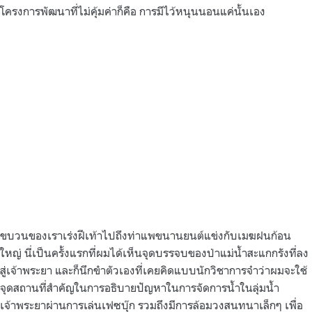
โครงการพัฒนาที่ไม่คุ้มค่าก็คือ การมีไว้หนุนนอนแค่นั้นเอง
ขบวนของเราเร่งฝีเท้าไปถึงท่าแพขนานยนต์แข่งกับเมฆฝนก้อน
ใหญ่ นี่เป็นครั้งแรกที่ผมได้เห็นจุดบรรจบของป่าแม่น้ำสะแกกรังที่ลง
สู่เจ้าพระยา และก็นึกขำตัวเองที่เคยคิดแบบนักวิชาการจ๋าว่าผมจะใช้
จุดสถานที่สำคัญในการอธิบายปัญหาในการจัดการน้ำในลุ่มน้ำ
เจ้าพระยาผ่านการเล่นเฟซบุ๊ก รวมถึงมีการล้อมวงสนทนาเล็กๆ เพื่อ