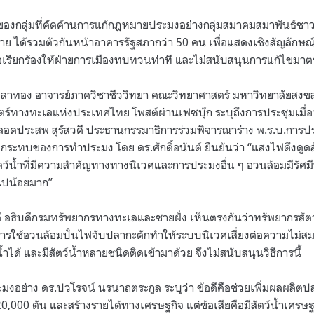
ของกลุ่มที่คัดค้านการแก้กฎหมายประมงอย่างกลุ่มสมาคมสมาพันธ์ชา
ย ได้รวมตัวกันหน้าอาคารรัฐสภากว่า 50 คน เพื่อแสดงเชิงสัญลักษ
ื่อเรียกร้องให้ฝ่ายการเมืองทบทวนท่าที และไม่สนับสนุนการแก้ไขมาต
ต์ ปลาทอง อาจารย์ภาควิชาชีววิทยา คณะวิทยาศาสตร์ มหาวิทยาลัยสง
ทางทะเลแห่งประเทศไทย โพสต์ผ่านเฟซบุ๊ก ระบุถึงการประชุมเมื่อว
อดประสพ สุรัสวดี ประธานกรรมาธิการร่วมพิจารณาร่าง พ.ร.บ.การป
ลกระทบของการทำประมง โดย ดร.ศักดิ์อนันต์ ยืนยันว่า “แสงไฟดึงดูดส
ว์น้ำที่มีความสำคัญทางทางนิเวศและการประมงอื่น ๆ อวนล้อมมีรัศมี
ไปน้อยมาก”
ัสวดี อธิบดีกรมทรัพยากรทางทะเลและชายฝั่ง เห็นตรงกันว่าทรัพยากรสั
ญ การใช้อวนล้อมปั่นไฟจับปลากะตักทำให้ระบบนิเวศเสี่ยงต่อความไม่สมด
ำได้ และมีสัตว์น้ำหลายชนิดติดเข้ามาด้วย จึงไม่สนับสนุนวิธีการนี้
มงอย่าง ดร.ปวโรจน์ นรนาถตระกูล ระบุว่า ข้อดีคือช่วยเพิ่มผลผลิ
,000 ตัน และสร้างรายได้ทางเศรษฐกิจ แต่ข้อเสียคือมีสัตว์น้ำเศรษฐก