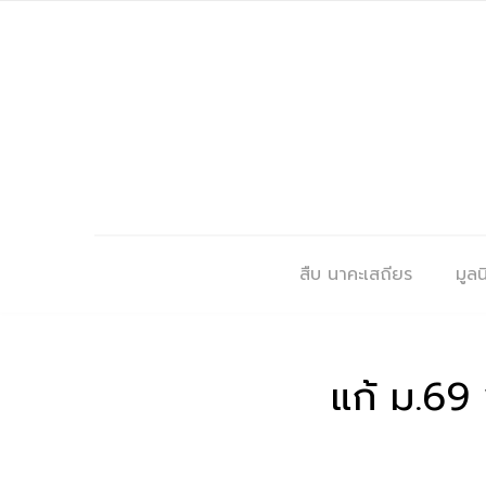
สืบ นาคะเสถียร
มูลนิ
แก้ ม.69