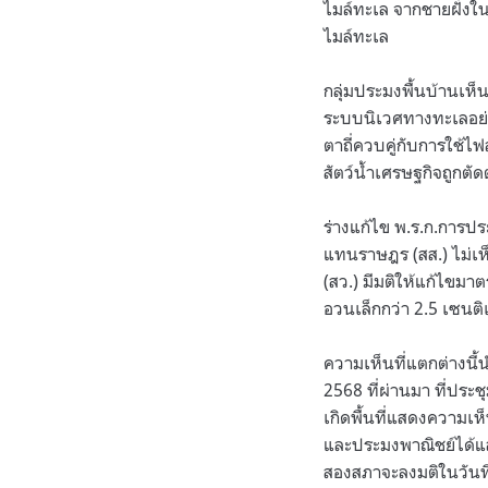
ไมล์ทะเล จากชายฝั่งใน
ไมล์ทะเล
กลุ่มประมงพื้นบ้านเห
ระบบนิเวศทางทะเลอย่า
ตาถี่ควบคู่กับการใช้ไ
สัตว์น้ำเศรษฐกิจถูกตั
ร่างแก้ไข พ.ร.ก.การป
แทนราษฎร (สส.) ไม่เห
(สว.) มีมติให้แก้ไขมา
อวนเล็กกว่า 2.5 เซน
ความเห็นที่แตกต่างนี้
2568 ที่ผ่านมา ที่ประช
เกิดพื้นที่แสดงความเห
และประมงพาณิชย์ได้แล
สองสภาจะลงมติในวันที่ 