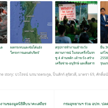
เล
ผลกระทบและข้อโต้แย้ง
สรุปการทำงานเฝ้าระวัง
ยื่น 
‘โครงการแลนด์บริดจ์’
สถานการณ์ ในรอบครึ่งปีแรก
แก้ไ
ชู 4 ด้านหลัก เฝ้าระวัง-สร้าง
2558
เครือข่าย-อนุรักษ์ และสื่อสาร
รุนแร
he story:
ปวโรจน์ นรนาถตระกูล
,
ปิ่นสักก์ สุรัสวดี
,
มาตรา 69
,
ศักดิ์อ
งานของมูลนิธิสืบนาคะเสถียร
กรมอุทยานฯ ร่วม อปท. ปลดล็