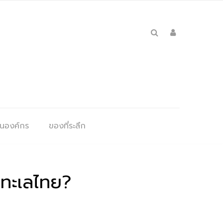
ุนองค์กร
ของที่ระลึก
ตทะเลไทย?