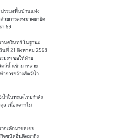
วประมงพื้นบ้านแห่ง
ณ์ด้วยการละหมาดฮายัต
รา 69
ขลานครินทร์ ในฐานะ
ันที่ 21 สิงหาคม 2568
ระมงฯ ขอให้ฝ่าย
ัตว์น้ำเข้ามาหลาย
ทำการกว้างสัตว์น้ำ
ตว์น้ำในทะเลไทยกำลัง
ุล เนื่องจากไม่
ตปลากะตักมาชดเชย
ิจชนิดอื่นติดมาถึง