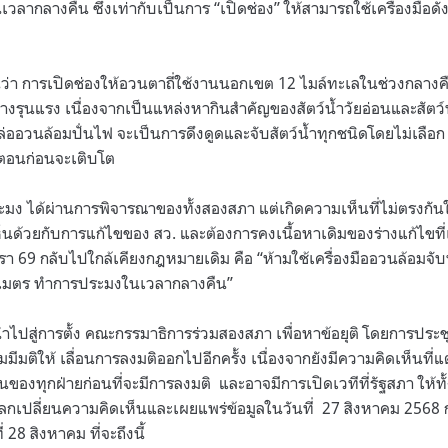
เวลากลางคืน ซึ่งเท่ากับเป็นการ “เปิดช่อง” ให้สามารถใช้เครื่องมือด
็นว่า การเปิดช่องให้อวนตาถี่ใช้งานนอกเขต 12 ไมล์ทะเลในช่วงกลาง
งรุนแรง เนื่องจากเป็นแหล่งหากินสำคัญของสัตว์น้ำวัยอ่อนและสัต
ฟล่ออวนล้อมปั่นไฟ จะเป็นการดึงดูดและจับสัตว์น้ำทุกชนิดโดยไม่เลือ
ดตอนก่อนจะเติบโต
ระมง ได้ผ่านการพิจารณาของทั้งสองสภา แต่เกิดความเห็นที่ไม่ตรงกัน
็นด้วยกับการแก้ไขของ สว. และต้องการคงเนื้อหาเดิมของร่างแก้ไขที
ตรา 69 กลับไปใกล้เคียงกฎหมายเดิม คือ “ห้ามใช้เครื่องมืออวนล้อมจับ
ติเมตร ทำการประมงในเวลากลางคืน”
นำไปสู่การตั้ง คณะกรรมาธิการร่วมสองสภา เพื่อหาข้อยุติ โดยการประชุม
ุมมีมติให้ เลื่อนการลงมติออกไปอีกครั้ง เนื่องจากยังมีความคิดเห็นที่
็นของทุกฝ่ายก่อนที่จะมีการลงมติ และอาจมีการเปิดเวทีที่รัฐสภา ให้ทั
กเปลี่ยนความคิดเห็นและเผยแพร่ข้อมูลในวันที่ 27 สิงหาคม 2568 ก
28 สิงหาคม ที่จะถึงนี้